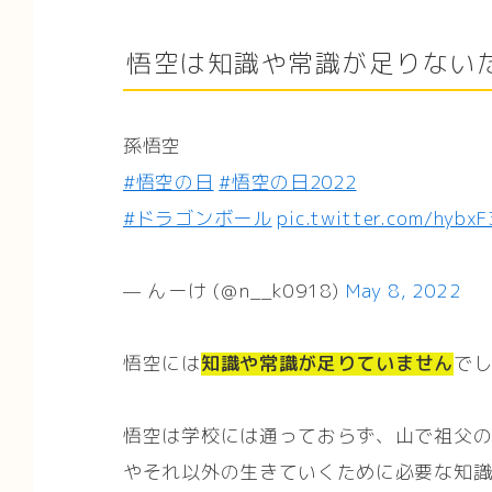
悟空は知識や常識が足りない
孫悟空
#悟空の日
#悟空の日2022
#ドラゴンボール
pic.twitter.com/hybx
— んーけ (@n__k0918)
May 8, 2022
悟空には
知識や常識が足りていません
で
悟空は学校には通っておらず、山で祖父
やそれ以外の生きていくために必要な知