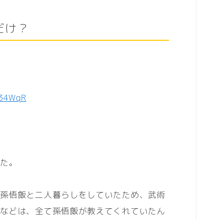
だけ？
F34WqR
した。
の孫悟飯と二人暮らしをしていたため、武術
識などは、全て孫悟飯が教えてくれていたん