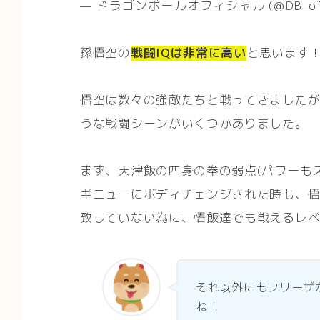
— ドラゴンボールオフィシャル (@DB_offi
孫悟空の
戦闘IQは非常に高い
と思います
悟空は数々の強敵たちと戦ってきました
うな戦闘シーンがいくつかありました。
まず、天津飯の四身の拳の弱点(パワーも
ギニューにボディチェンジされた時も、
致していない為に、悟飯達でも戦えるレ
それ以外にもフリーザ
ね！