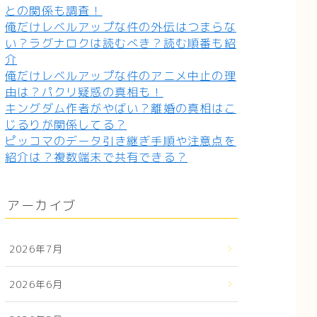
との関係も調査！
俺だけレベルアップな件の外伝はつまらな
い？ラグナロクは読むべき？読む順番も紹
介
俺だけレベルアップな件のアニメ中止の理
由は？パクリ疑惑の真相も！
キングダム作者がやばい？離婚の真相はこ
じるりが関係してる？
ピッコマのデータ引き継ぎ手順や注意点を
紹介は？複数端末で共有できる？
アーカイブ
2026年7月
2026年6月