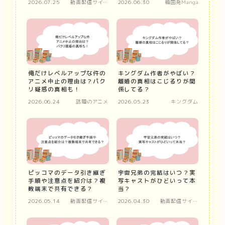
2026.07.25
動画配信サイ
2026.06.30
韓国発Manga
ト
俺だけレベルアップな件の
キングダム作者がやばい？
アニメ中止の理由は？パク
離婚の真相はこじるりが関
リ疑惑の真相も！
係してる？
2026.06.24
話題のアニメ
2026.05.23
キングダム
ピッコマのデータ引き継ぎ
宇宙兄弟の完結はいつ？実
手順や注意点を紹介は？複
写キャストがひどいって本
数端末で共有できる？
当？
2026.05.14
動画配信サイ
2026.04.30
動画配信サイ
ト
ト