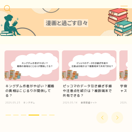
MENU
Sitemap
Contact
Privacy Policy
キングダム作者がやばい？離婚
ピッコマのデータ引き継ぎ手順
宇宙兄
の真相はこじるりが関係して
や注意点を紹介は？複数端末で
ャスト
る？
共有できる？
2026.05.23
キングダム
2026.05.14
動画配信サイト
2026.04