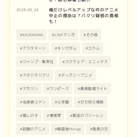
俺だけレベルアップな件のアニメ
2026.06.24
中止の理由は？パクリ疑惑の真相
も！
KADOKAWA
LINEマンガ
その他
アフタヌーン
キングダム
コラム
ジャンプ・集英社
スクウェア・エニックス
スタジオジブリ
ディズニーアニメ
マガジン
ワンピース
動画配信サイト
名探偵コナン
小学館
打ち切り情報
推しの子
漫画家
葬送のフリーレン
話題のアニメ
韓国発Manga
鬼滅の刃