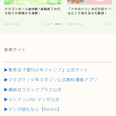
ドラゴンボール超休載?連載終了か打
「アオのハコ」が打ち切り？ア
ち切りか再開かも推察！
はどこで見れるかも解説！
2025.01.20
ジャンプ・集英社
2025.09.16
ジャンプ
参考サイト
▶集英社『週刊少年ジャンプ』公式サイト
▶マガポケ｜少年マガジン公式無料漫画アプリ
▶講談社コミックプラス公式
▶ストア｜LINE マンガ公式
▶マンガ読むなら【Renta】