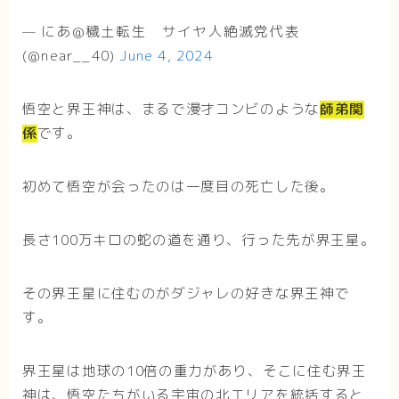
— にあ@穢土転生 サイヤ人絶滅党代表
(@near__40)
June 4, 2024
悟空と界王神は、まるで漫才コンビのような
師弟関
係
です。
初めて悟空が会ったのは一度目の死亡した後。
長さ100万キロの蛇の道を通り、行った先が界王星。
その界王星に住むのがダジャレの好きな界王神で
す。
界王星は地球の10倍の重力があり、そこに住む界王
神は、悟空たちがいる宇宙の北エリアを統括すると