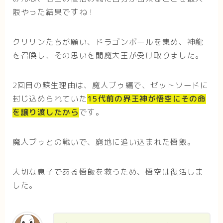
限やった結果ですね！
クリリンたちが願い、ドラゴンボールを集め、神龍
を召喚し、その思いを閻魔大王が受け取りました。
2回目の蘇生理由は、魔人ブゥ編で、ゼットソードに
封じ込められていた
15代前の界王神が悟空にその命
を譲り渡したから
です。
魔人ブゥとの戦いで、窮地に追い込まれた悟飯。
大切な息子である悟飯を救うため、悟空は復活しま
した。