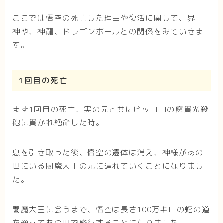
ここでは悟空の死亡した理由や復活に関して、界王
神や、神龍、ドラゴンボールとの関係をみていきま
す。
1回目の死亡
まず1回目の死亡、実の兄と共にピッコロの魔貫光殺
砲に貫かれ絶命した時。
息を引き取った後、悟空の遺体は消え、神様があの
世にいる閻魔大王の元に連れていくことになりまし
た。
閻魔大王に会うまで、悟空は長さ100万キロの蛇の道
を通ってあの世で修行することになりました。