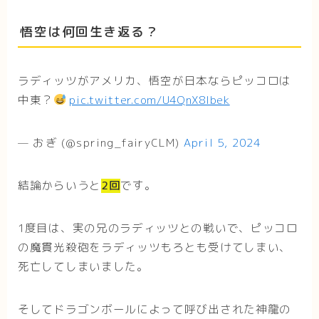
悟空は何回生き返る？
ラディッツがアメリカ、悟空が日本ならピッコロは
中東？
pic.twitter.com/U4QnX8Ibek
— おぎ (@spring_fairyCLM)
April 5, 2024
結論からいうと
2回
です。
1度目は、実の兄のラディッツとの戦いで、ピッコロ
の魔貫光殺砲をラディッツもろとも受けてしまい、
死亡してしまいました。
そしてドラゴンボールによって呼び出された神龍の