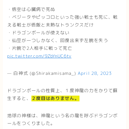
・悟空は心臓病で死ぬ
・ベジータやピッコロといった強い戦士も死に、戦
える戦士が悟飯と未熟なトランクスだけ
・ドラゴンボールが使えない
・仙豆が一つしかなく、回復出来ず左腕を失う
・片腕で2人相手に戦って死亡
pic.twitter.com/9ZbYnUC6tv
— 白神式 (@Shirakamisama_)
April 28, 2023
ドラゴンボールの性質上、１度神龍の力をかりて蘇
生すると、
２度目はありません。
地球の神様は、神龍という名の龍を呼ぶドラゴンボ
ールをつくりました。