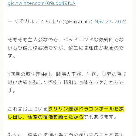
pic.twitter.com/09ubd49fxA
— くそガル／てらまち (@Hakaruhi)
May 27, 2024
そもそも主人公なので、バッドエンドな最終回でな
い限り復活は必須ですが、蘇生には理由があるので
す。
1回目の蘇生理由は、閻魔大王が、生前、世界の為に
戦い功績を残した悟空に特別に肉体を与えたからで
す。
これは地上にいる
クリリン達がドラゴンボールを探
し出し、悟空の復活を願ったから
でもあります。
みんな、悟空の復活の為に自分が出来ることを最大