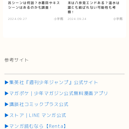
呂シーンは何話？水着回やキス
末は八奈見エンドある？温水は
シーンはあるのかも調査！
誰とも結ばれない可能性も考
察！
2024.09.27
小学館
2024.09.24
小学館
参考サイト
▶集英社『週刊少年ジャンプ』公式サイト
▶マガポケ｜少年マガジン公式無料漫画アプリ
▶講談社コミックプラス公式
▶ストア｜LINE マンガ公式
▶マンガ読むなら【Renta】