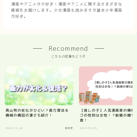
漫画やアニメが大好き！漫画やアニメに関するさまざまな
情報をお届けします。少女漫画も読みますが基本少年漫画
が好き。
Recommend
こちらの記事もどうぞ
鳥山明の劣化がひどい？画力復活＆
【推しの子】人気漫画家の横槍
機械の構図の凄さも紹介！
ゴの性別は女性！？結婚の噂も
査！
2024.12.24
漫画家
2025.05.05