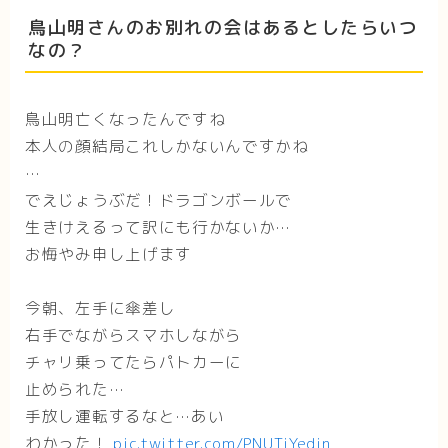
鳥山明さんのお別れの会はあるとしたらいつ
なの？
鳥山明亡くなったんですね
本人の顔結局これしかないんですかね
…
でえじょうぶだ！ドラゴンボールで
生きけえるって訳にも行かないか…
お悔やみ申し上げます
今朝、左手に傘差し
右手でながらスマホしながら
チャリ乗ってたらパトカーに
止められた…
手放し運転するなと…あい
わかった！
pic.twitter.com/PNUTjYedin