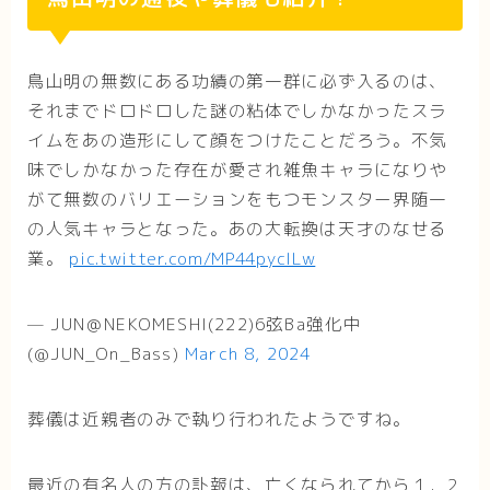
鳥山明の無数にある功績の第一群に必ず入るのは、
それまでドロドロした謎の粘体でしかなかったスラ
イムをあの造形にして顔をつけたことだろう。不気
味でしかなかった存在が愛され雑魚キャラになりや
がて無数のバリエーションをもつモンスター界随一
の人気キャラとなった。あの大転換は天才のなせる
業。
pic.twitter.com/MP44pycILw
— JUN＠NEKOMESHI(222)6弦Ba強化中
(@JUN_On_Bass)
March 8, 2024
葬儀は近親者のみで執り行われたようですね。
最近の有名人の方の訃報は、亡くなられてから１，2