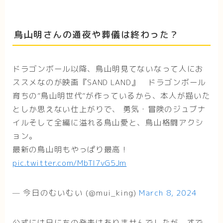
鳥山明さんの通夜や葬儀は終わった？
ドラゴンボール以降、鳥山明見てないなって人にお
ススメなのが映画『SAND LAND』 ドラゴンボール
育ちの”鳥山明世代”が作っているから、本人が描いた
としか思えない仕上がりで、 勇気・冒険のジュブナ
イルそして全編に溢れる鳥山愛と、鳥山格闘アクシ
ョン。
最新の鳥山明もやっぱり最高！
pic.twitter.com/MbTI7vG5Jm
— 今日のむいむい (@mui_king)
March 8, 2024
公式には日にちの発表はありませんでしたが、すで