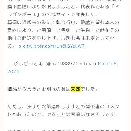
膜下血腫により永眠しましたと、代表作である「ド
ラゴンボール」の公式サイトで発表した。
葬儀は近親者のみにて執り行い、静謐を望む本人の
意向により、ご弔問・ご香典・ご供物・ご献花その
他はご辞退を申し上げ、お別れ会は未定としてい
る。
pic.twitter.com/Un6lGYsKW7
— びぃぜっとぉ (@bz1988921lmlove)
March 8,
2024
結論から言うとお別れの会は
未定
でした。
ただし、決まり次第連絡しますとの関係者のコメン
トがあったので、やることは間違いなさそうです。