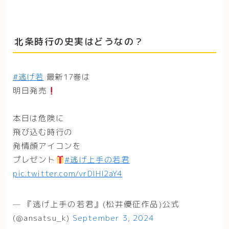
北条時行の史実はどうなの？
#逃げ若
最新17巻は
明日発売
本日は危険に
飛び込む時行の
発情顔アイコンを
プレゼント
#逃げ上手の若君
pic.twitter.com/vrDIHl2aY4
— 『逃げ上手の若君』(松井優征作品)公式
(@ansatsu_k)
September 3, 2024