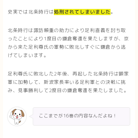
史実では北条時行は
処刑されてしまいました
。
北条時行は諏訪頼重の助力により足利直義を討ち取
ったことにより1度目の鎌倉奪還を果たしますが、京
から来た足利尊氏の軍勢に敗北しすぐに鎌倉から逃
げてしまいます。
足利尊氏に敗北した2年後、再起した北条時行は顕家
軍に加勢して、斯波家長率いる足利軍との決戦に挑
み、見事勝利して2度目の鎌倉奪還を果たしました。
ここまでが16巻の内容なんだよね！