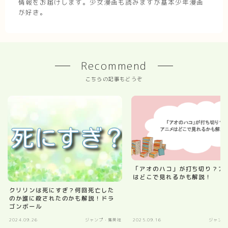
情報をお届けします。少女漫画も読みますが基本少年漫画
が好き。
Recommend
こちらの記事もどうぞ
「アオのハコ」が打ち切り？ア
はどこで見れるかも解説！
クリリンは死にすぎ？何回死亡した
のか誰に殺されたのかも解説！ドラ
ゴンボール
2024.09.26
ジャンプ・集英社
2025.09.16
ジャンプ