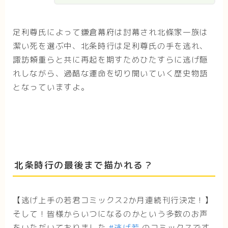
足利尊氏によって鎌倉幕府は討幕され北條家一族は
潔い死を選ぶ中、北条時行は足利尊氏の手を逃れ、
諏訪頼重らと共に再起を期すためひたすらに逃げ隠
れしながら、過酷な運命を切り開いていく歴史物語
となっていますよ。
北条時行の最後まで描かれる？
【逃げ上手の若君コミックス2か月連続刊行決定！】
そして！皆様からいつになるのかという多数のお声
をいただいておりました
#逃げ若
のコミックスです