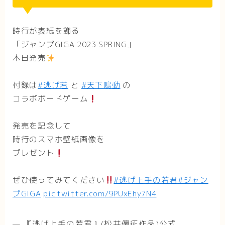
時行が表紙を飾る
「ジャンプGIGA 2023 SPRING」
本日発売
付録は
#逃げ若
と
#天下鳴動
の
コラボボードゲーム
発売を記念して
時行のスマホ壁紙画像を
プレゼント
ぜひ使ってみてください
#逃げ上手の若君
#ジャン
プGIGA
pic.twitter.com/9PUxEhy7N4
— 『逃げ上手の若君』(松井優征作品)公式