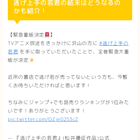
逃げ上手の若君の結末はどうなるの
かも紹介！
【緊急重版決定
】
TVアニメ放送をきっかけに沢山の方に
#逃げ上手の
若君
を手に取っていただいたことで、全巻緊急大重
版が決定
近所の書店で逃げ若が売ってないという方も、今暫
くお待ちいただければと思います！
ちなみにジャンプ+でも話売りランキングが1位みた
いです！ありがとうございます！
pic.twitter.com/OZje0253cZ
— 『逃げ上手の若君』(松井優征作品)公式