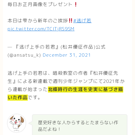
毎日お正月画像をプレゼント
本日は雫から新年のご挨拶
#逃げ若
pic.twitter.com/TClTjRS9SM
— 『逃げ上手の若君』(松井優征作品)公式
(@ansatsu_k)
December 31, 2021
逃げ上手の若君は、暗殺教室の作者『松井優征先
生』による新連載で週刊少年ジャンプにて2021年か
ら連載が始まった
北條時行の生涯を史実に基づき描
いた作品
です。
歴史好きな人からするとたまらない作
品だよね！