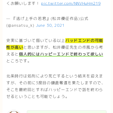
くお願いします！
pic.twitter.com/NNVHuHm219
— 『逃げ上手の若君』(松井優征作品)公式
(@ansatsu_k)
June 30, 2021
史実に基づいて描いている以上
バッドエンドの可能
性が高い
と思いますが、松井優征先生の作風から考
えると
個人的にはハッピーエンドで終わって欲しい
ところです。
北条時行は処刑により死亡するという結末を迎えま
すが、その前に3度目の鎌倉奪還を果たしますので、
そこを最終回とすればハッピーエンドで話を終わら
せるということも可能でしょう。