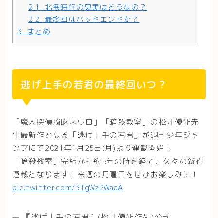
2.1.
北条時行の史実はどうなの？
2.2.
最終回はバッドエンドか？
3.
まとめ
逃げ上手の若君の最終回いつ？
「魔人探偵脳噛ネウロ」「暗殺教室」の松井優征先
生最新作となる「逃げ上手の若君」が週刊少年ジャ
ンプにて2021年1月25日(月)より連載開始！
「暗殺教室」完結から約5年の時を経て、久々の新作
連載となります！来週の月曜日をぜひお楽しみに！
pic.twitter.com/3TgWzPWaaA
— 『逃げ上手の若君』(松井優征作品)公式