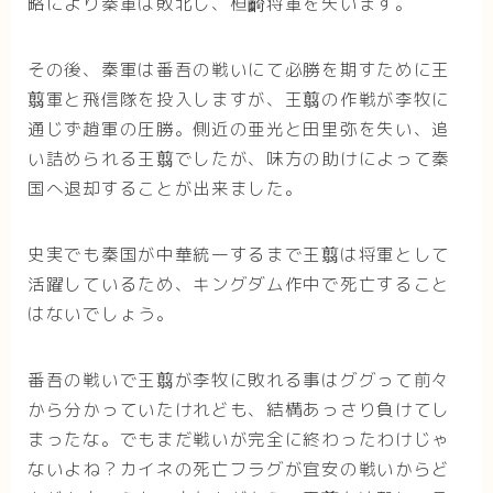
略により秦軍は敗北し、桓齮将軍を失います。
その後、秦軍は番吾の戦いにて必勝を期すために王
翦軍と飛信隊を投入しますが、王翦の作戦が李牧に
通じず趙軍の圧勝。側近の亜光と田里弥を失い、追
い詰められる王翦でしたが、味方の助けによって秦
国へ退却することが出来ました。
史実でも秦国が中華統一するまで王翦は将軍として
活躍しているため、キングダム作中で死亡すること
はないでしょう。
番吾の戦いで王翦が李牧に敗れる事はググって前々
から分かっていたけれども、結構あっさり負けてし
まったな。でもまだ戦いが完全に終わったわけじゃ
ないよね？カイネの死亡フラグが宜安の戦いからど