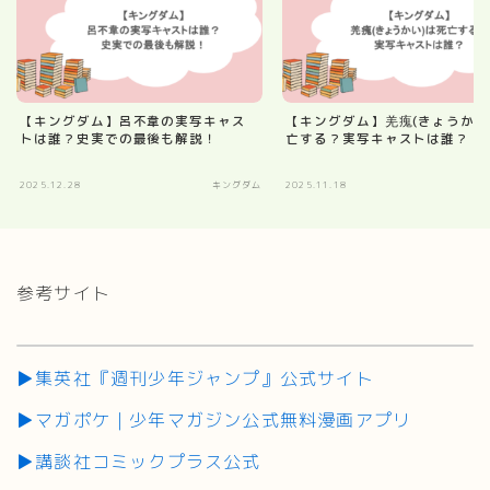
【キングダム】呂不韋の実写キャス
【キングダム】羌瘣(きょうかい
トは誰？史実での最後も解説！
亡する？実写キャストは誰？
2025.12.28
キングダム
2025.11.18
キ
参考サイト
▶集英社『週刊少年ジャンプ』公式サイト
▶マガポケ｜少年マガジン公式無料漫画アプリ
▶講談社コミックプラス公式