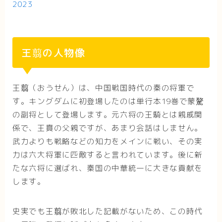
2023
王翦の人物像
王翦（おうせん）は、中国戦国時代の秦の将軍で
す。キングダムに初登場したのは単行本19巻で蒙驁
の副将として登場します。元六将の王騎とは親戚関
係で、王賁の父親ですが、あまり会話はしません。
武力よりも戦略などの知力をメインに戦い、その実
力は六大将軍に匹敵すると言われています。後に新
たな六将に選ばれ、秦国の中華統一に大きな貢献を
します。
史実でも王翦が敗北した記載がないため、この時代