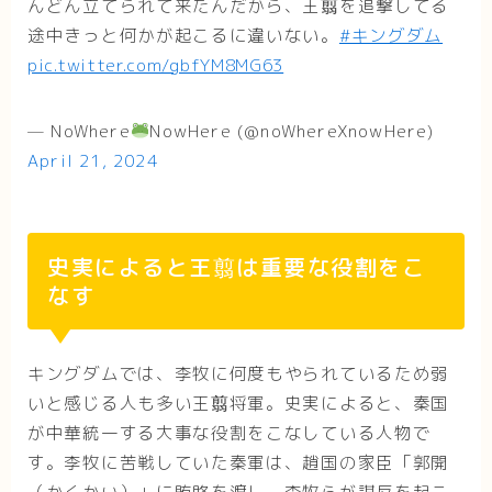
んどん立てられて来たんだから、王翦を追撃してる
途中きっと何かが起こるに違いない。
#キングダム
pic.twitter.com/gbfYM8MG63
— NoWhere
NowHere (@noWhereXnowHere)
April 21, 2024
史実によると王翦は重要な役割をこ
なす
キングダムでは、李牧に何度もやられているため弱
いと感じる人も多い王翦将軍。史実によると、秦国
が中華統一する大事な役割をこなしている人物で
す。李牧に苦戦していた秦軍は、趙国の家臣「郭開