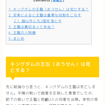
Contents
[
非表示
]
1.
キングダムの王翦（おうせん）は死亡する？
2.
史実によると王翦は重要な役割をこなす
2.1.
趙以外にも2国を落とす
3.
王翦は裏切るって本当？
4.
王翦の人物像
5.
まとめ
キングダムの王翦（おうせん）は死
亡する？
先に結論から言うと、キングダムの王翦は死亡しま
せん。平陽の戦いで趙軍を圧倒した秦軍でしたが、
肥下の戦いで王翦と桓齮2人の将軍を出陣。李牧の策