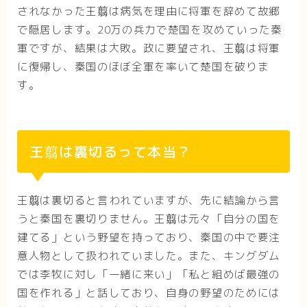
されなかった王翦は病気を理由に将軍を辞めて故郷
で隠居します。20万の兵力で楚国を攻めていった秦
軍ですが、結果は大敗。政に要望され、王翦は将軍
に復帰し、秦国のほぼ全軍を率いて楚国を破りま
す。
王翦は裏切るって本当？
王翦は裏切ると言われていますが、先に結論から言
うと秦国を裏切りません。王翦は元々「自分の国を
建てる」という野望を持っており、秦国の中で要注
意人物として扱われていました。また、キングダム
では李牧に対し「一緒に来い」「私と組めば最強の
国を作れる」と話しており、自身の野望のためには