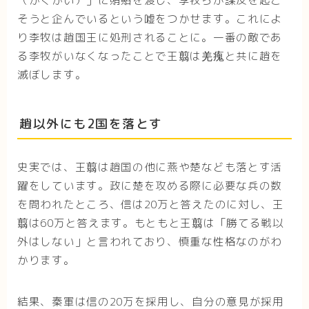
（かくかい）」に賄賂を渡し、李牧らが謀反を起こ
そうと企んでいるという嘘をつかせます。これによ
り李牧は趙国王に処刑されることに。一番の敵であ
る李牧がいなくなったことで王翦は羌瘣と共に趙を
滅ぼします。
趙以外にも2国を落とす
史実では、王翦は趙国の他に燕や楚なども落とす活
躍をしています。政に楚を攻める際に必要な兵の数
を問われたところ、信は20万と答えたのに対し、王
翦は60万と答えます。もともと王翦は「勝てる戦以
外はしない」と言われており、慎重な性格なのがわ
かります。
結果、秦軍は信の20万を採用し、自分の意見が採用