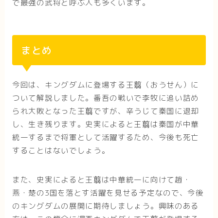
で最強の武将と呼ぶ人も多くいます。
まとめ
今回は、キングダムに登場する王翦（おうせん）に
ついて解説しました。番吾の戦いで李牧に追い詰め
られ大敗となった王翦ですが、辛うじて秦国に退却
し、生き残ります。史実によると王翦は秦国が中華
統一するまで将軍として活躍するため、今後も死亡
することはないでしょう。
また、史実によると王翦は中華統一に向けて趙・
燕・楚の3国を落とす活躍を見せる予定なので、今後
のキングダムの展開に期待しましょう。興味のある