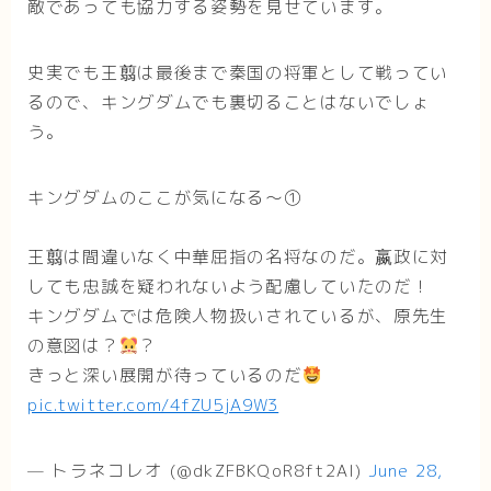
敵であっても協力する姿勢を見せています。
史実でも王翦は最後まで秦国の将軍として戦ってい
るので、キングダムでも裏切ることはないでしょ
う。
キングダムのここが気になる〜①
王翦は間違いなく中華屈指の名将なのだ。嬴政に対
しても忠誠を疑われないよう配慮していたのだ！
キングダムでは危険人物扱いされているが、原先生
の意図は？
？
きっと深い展開が待っているのだ
pic.twitter.com/4fZU5jA9W3
— トラネコレオ (@dkZFBKQoR8ft2AI)
June 28,