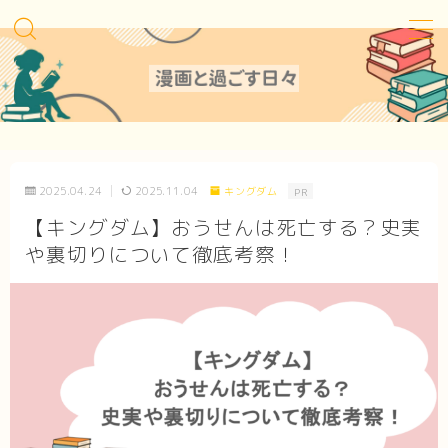
MENU
Sitemap
2025.04.24
2025.11.04
キングダム
PR
Contact
【キングダム】おうせんは死亡する？史実
や裏切りについて徹底考察！
Privacy Policy